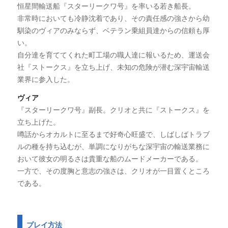
恒星間輸送船『スターリークワ号』を率いる若き船長。
非常時においても冷静沈着であり、その責任感の強さから幼
馴染のヴィアのみならず、ベテラン乗組員達からの信頼も厚
い。
自分達を育ててくれた町工場の職人達に報いるため、運送会
社『ストークス』を立ち上げ、未知の危険が潜む深宇宙輸送
業界に参入した。
ヴィア
『スターリークワ号』副長。クリオと共に『ストークス』を
立ち上げた。
噂話からオカルトに至るまで好奇心旺盛で、しばしばトラブ
ルの種を持ち込むが、単調になりがちな深宇宙の輸送業務に
おいて彼女の明るさは貴重な船のムードメーカーである。
一方で、その度胸と意志の強さは、クリオが一目置くところ
である。
プレイ方法