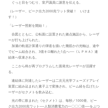
ぐっと目をつむり、室戸議員に謝意を伝える。
（レーザー、ピーク出力2000兆ワット突破！ いけま
す！）
「レーザー照射を開始！」
合図とともに、公転面に設置された拠点施設から、レーザ
ーが打ち上げられた。
加瀬の軌道計算通りの弾道を描いた幾筋かの光軸は、途中
でビーム結合され、3億キロ離れた1点へ──《ＬＰＨＡ》連
結体へ収束される。
ここから柊が再プログラムした面発光レーザーが活躍す
る。
連結体に到達したレーザーは二次元光学フェーズドアレイ
装置に組み込まれた素子上で変換され、ビーム経を広げたレ
ーザーがセクメトを飲み込む。
光の帯に飲まれた《セクメト》は、毎秒／1000発、ピー
ク出力2000兆ワット──人類消費電力の一〇〇〇倍──をぶつ