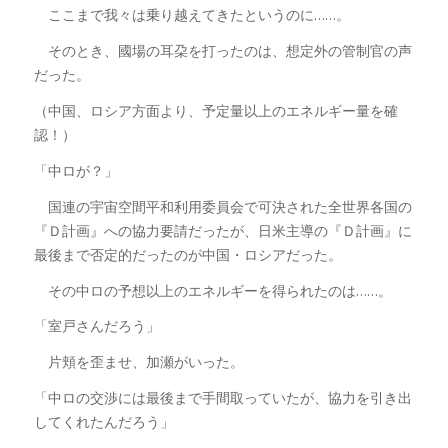
ここまで我々は乗り越えてきたというのに……。
そのとき、國場の耳朶を打ったのは、想定外の管制官の声
だった。
（中国、ロシア方面より、予定量以上のエネルギー量を確
認！）
「中ロが？」
国連の宇宙空間平和利用委員会で可決された全世界各国の
『Ｄ計画』への協力要請だったが、日米主導の『Ｄ計画』に
最後まで否定的だったのが中国・ロシアだった。
その中ロの予想以上のエネルギーを得られたのは……。
「室戸さんだろう」
片頬を歪ませ、加瀬がいった。
「中ロの交渉には最後まで手間取っていたが、協力を引き出
してくれたんだろう」