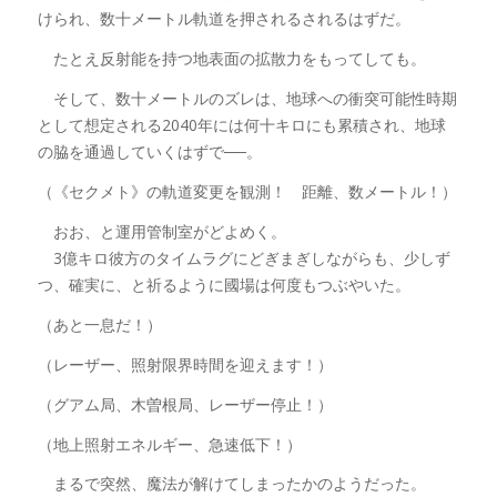
けられ、数十メートル軌道を押されるされるはずだ。
たとえ反射能を持つ地表面の拡散力をもってしても。
そして、数十メートルのズレは、地球への衝突可能性時期
として想定される2040年には何十キロにも累積され、地球
の脇を通過していくはずで──。
（《セクメト》の軌道変更を観測！ 距離、数メートル！）
おお、と運用管制室がどよめく。
3億キロ彼方のタイムラグにどぎまぎしながらも、少しず
つ、確実に、と祈るように國場は何度もつぶやいた。
（あと一息だ！）
（レーザー、照射限界時間を迎えます！）
（グアム局、木曽根局、レーザー停止！）
（地上照射エネルギー、急速低下！）
まるで突然、魔法が解けてしまったかのようだった。