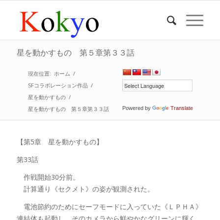
星を動かすもの 第５章第３３話
現在位置:
ホーム
/
SFコラボレーション作品
/
星を動かすもの
/
星を動かすもの 第５章第３３話
Powered by
Translate
【第5章 星を動かすもの】
第33話
作戦開始30分前。
計算通り《セクメト》の姿が観測された。
電池節約のためにセーフモードに入っていた《ＬＰＨＡ》
連結体も起動し、そのカメラから鮮やかなグリーンに輝く