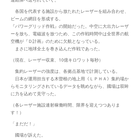
各国を代表する施設から放たれたレーザーを組み合わせ、
ビームの網目を形成する。
『パワーグリッド作戦』の開始だった。中空に大出力レーザ
ーを放ち、電磁波を放つため、この作戦時間中は全世界の航
空機が『Ｄ計画』のために欠航となっている。
まさに地球全土を巻き込んだ作戦であった。
（現在、レーザー収束、10億キロワット毎秒）
集約レーザーの強度は、各拠点基地で計測している。
日本が運用担当する木曽根の地上用《ＬＰＨＡ》集約場か
らモニタリングされているデータを眺めながら、國場は双眸
に力を込めて見守った。
（各レーザー施設連射稼働時間、限界を迎えつつありま
す！）
「まだだ！」
國場が訴えた。