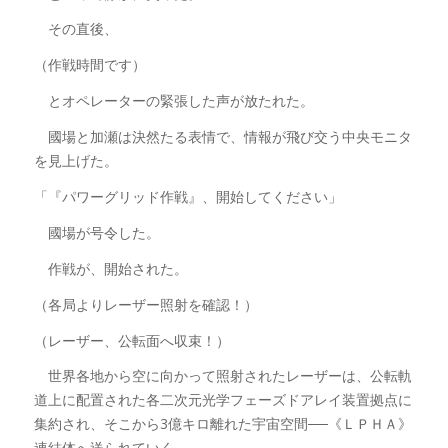
その直後、
（作戦時間です）
とオペレーターの緊張した声が放たれた。
國場と加瀬は決然たる表情で、情報が飛び交う中央モニタ
を見上げた。
「『パワーグリッド作戦』、開始してください」
國場が号令した。
作戦が、開始された。
（各局よりレーザー照射を確認！）
（レーザー、公転面へ収束！）
世界各地から空に向かって照射されたレーザーは、公転軌
道上に配置された各二次元光学フェーズドアレイ装置拠点に
集約され、そこから3億キロ離れた宇宙空間──《ＬＰＨＡ》
連結体へ送られていく。