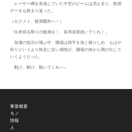
レーザー網を形成していた中空のビームは消え去り、観測
データも静まり返った。
（セクメト、観測圏外へ！）
「出来得る限りの観測を！ 各局追尾急いでくれ！」
加瀬の指示が飛ぶ中、國場は両手を強く握りしめ、もはや
祈りというより執念に近い感情が、國場の体から飛び出して
いくようだった。
動け、動け、動いてくれ──。
事業概要
モノ
情報
人