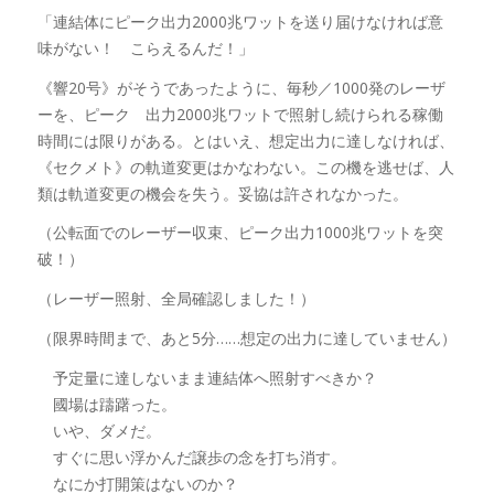
「連結体にピーク出力2000兆ワットを送り届けなければ意
味がない！ こらえるんだ！」
《響20号》がそうであったように、毎秒／1000発のレーザ
ーを、ピーク 出力2000兆ワットで照射し続けられる稼働
時間には限りがある。とはいえ、想定出力に達しなければ、
《セクメト》の軌道変更はかなわない。この機を逃せば、人
類は軌道変更の機会を失う。妥協は許されなかった。
（公転面でのレーザー収束、ピーク出力1000兆ワットを突
破！）
（レーザー照射、全局確認しました！）
（限界時間まで、あと5分……想定の出力に達していません）
予定量に達しないまま連結体へ照射すべきか？
國場は躊躇った。
いや、ダメだ。
すぐに思い浮かんだ譲歩の念を打ち消す。
なにか打開策はないのか？