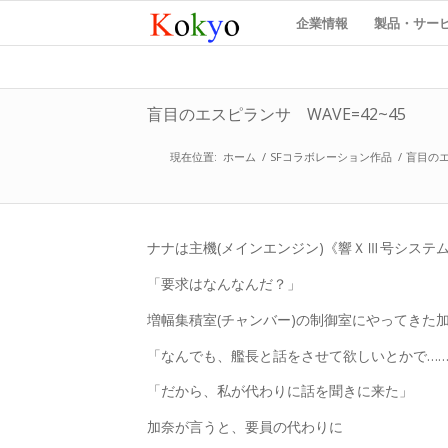
企業情報
製品・サー
盲目のエスピランサ WAVE=42~45
現在位置:
ホーム
/
SFコラボレーション作品
/
盲目の
ナナは主機(メインエンジン)《響ＸⅢ号システ
「要求はなんなんだ？」
増幅集積室(チャンバー)の制御室にやってきた
「なんでも、艦長と話をさせて欲しいとかで…
「だから、私が代わりに話を聞きに来た」
加奈が言うと、要員の代わりに