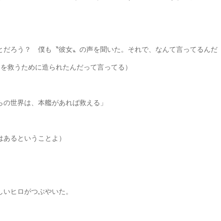
。
とだろう？ 僕も〝彼女〟の声を聞いた。それで、なんて言ってるんだ
界を救うために造られたんだって言ってる）
らの世界は、本艦があれば救える」
はあるということよ）
しいヒロがつぶやいた。