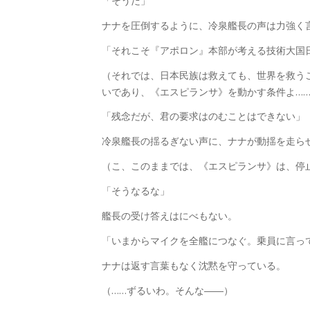
「そうだ」
ナナを圧倒するように、冷泉艦長の声は力強く
「それこそ『アポロン』本部が考える技術大国
（それでは、日本民族は救えても、世界を救う
いであり、《エスピランサ》を動かす条件よ…
「残念だが、君の要求はのむことはできない」
冷泉艦長の揺るぎない声に、ナナが動揺を走ら
（こ、このままでは、《エスピランサ》は、停
「そうなるな」
艦長の受け答えはにべもない。
「いまからマイクを全艦につなぐ。乗員に言っ
ナナは返す言葉もなく沈黙を守っている。
（……ずるいわ。そんな――）