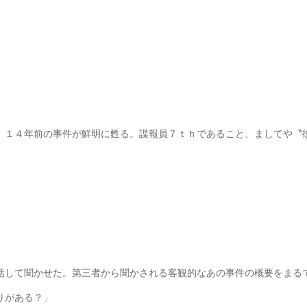
。
、１４年前の事件が鮮明に甦る。諜報員７ｔｈであること、ましてや〝
話して聞かせた。第三者から聞かされる客観的なあの事件の概要をまる
りがある？」