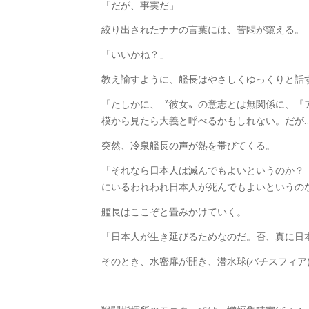
「だが、事実だ」
絞り出されたナナの言葉には、苦悶が窺える。
「いいかね？」
教え諭すように、艦長はやさしくゆっくりと話
「たしかに、〝彼女〟の意志とは無関係に、『
模から見たら大義と呼べるかもしれない。だが
突然、冷泉艦長の声が熱を帯びてくる。
「それなら日本人は滅んでもよいというのか？
にいるわれわれ日本人が死んでもよいというの
艦長はここぞと畳みかけていく。
「日本人が生き延びるためなのだ。否、真に日
そのとき、水密扉が開き、潜水球(バチスフィア