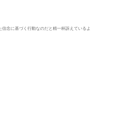
た信念に基づく行動なのだと精一杯訴えているよ
。