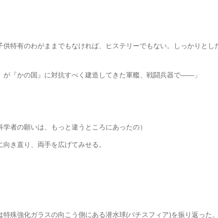
子供特有のわがままでもなければ、ヒステリーでもない。しっかりとし
』が『かの国』に対抗すべく建造してきた軍艦、戦闘兵器で――」
科学者の願いは、もっと違うところにあったの）
に向き直り、両手を広げてみせる。
」
特殊強化ガラスの向こう側にある潜水球(バチスフィア)を振り返った