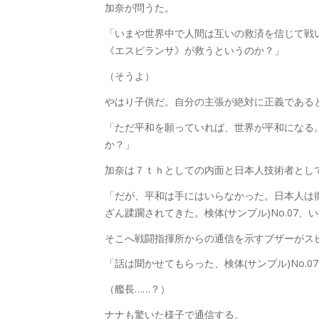
加奈が問うた。
「いまや世界中で人間は互いの救済を信じて戦
《エスピランサ》が救うというのか？」
（そうよ）
やはり子供だ。自分の主張が絶対に正義である
「ただ平和を願っていれば、世界が平和になる
か？」
加奈は７ｔｈとしての内面と日本人技術者とし
「だが、平和は手にはいらなかった。日本人は
ざん蹂躙されてきた。検体(サンプル)No.07
そこへ戦闘指揮所からの通信を示すブザーがス
「話は聞かせてもらった、検体(サンプル)No.0
（艦長……？）
ナナも驚いた様子で通信する。