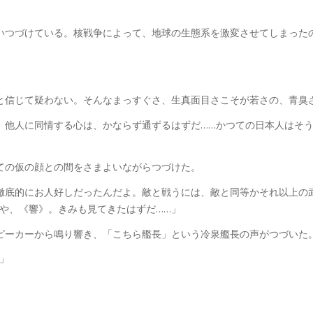
いつづけている。核戦争によって、地球の生態系を激変させてしまった
と信じて疑わない。そんなまっすぐさ、生真面目さこそが若さの、青臭
。他人に同情する心は、かならず通ずるはずだ……かつての日本人はそう
ての仮の顔との間をさまよいながらつづけた。
徹底的にお人好しだったんだよ。敵と戦うには、敵と同等かそれ以上の
、いや、《響》。きみも見てきたはずだ……」
ピーカーから鳴り響き、「こちら艦長」という冷泉艦長の声がつづいた
7」