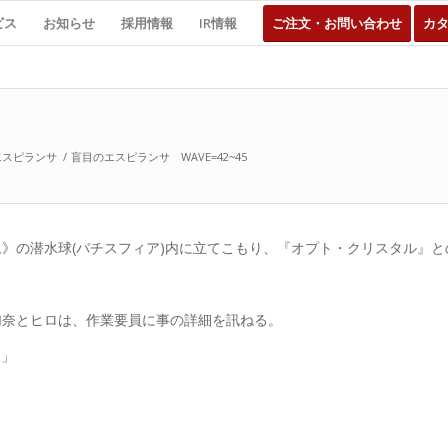
ビス
お知らせ
採用情報
IR情報
ご注文・お問い合わせ
カ
エスピランサ
/
盲目のエスピランサ WAVE=42~45
ム》の潜水球(バチスフィア)内に立てこもり、『オプト・クリスタル』
加奈とヒロは、作業要員に事の詳細を訊ねる。
…」