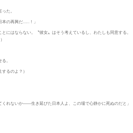
言った。
日本の再興だ……！」
ことにはならない。〝彼女〟はそう考えているし、わたしも同意する。
…）
せる。
止するのよ？）
てくれないか――生き延びた日本人よ、この場で心静かに死ぬのだと」