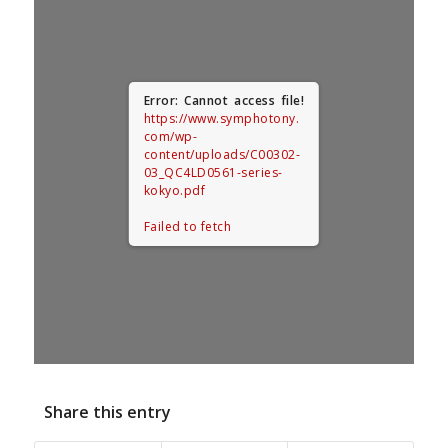
Error: Cannot access file!
https://www.symphotony.
com/wp-
content/uploads/C00302-
03_QC4LD0561-series-
kokyo.pdf
Failed to fetch
Share this entry