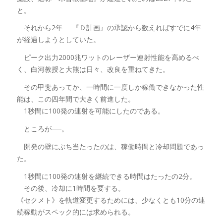
と。
それから2年──『Ｄ計画』の承認から数えればすでに4年
が経過しようとしていた。
ピーク出力2000兆ワットのレーザー連射性能を高めるべ
く、白河教授と大熊は日々、改良を重ねてきた。
その甲斐あってか、一時間に一度しか稼働できなかった性
能は、この四年間で大きく前進した。
1秒間に100発の連射を可能にしたのである。
ところが──。
開発の壁にぶち当たったのは、稼働時間と冷却問題であっ
た。
1秒間に100発の連射を継続できる時間はたったの2分。
その後、冷却に1時間を要する。
《セクメト》を軌道変更するためには、少なくとも10分の連
続稼動がスペック的には求められる。