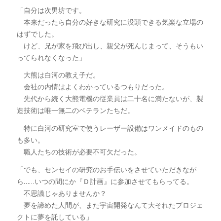
「自分は次男坊です。
本来だったら自分の好きな研究に没頭できる気楽な立場の
はずでした。
けど、兄が家を飛び出し、親父が死んじまって、そうもい
ってられなくなった」
大熊は白河の教え子だ。
会社の内情はよくわかっているつもりだった。
先代から続く大熊電機の従業員は二十名に満たないが、製
造技術は唯一無二のベテランたちだ。
特に白河の研究室で使うレーザー設備はワンメイドのもの
も多い。
職人たちの技術が必要不可欠だった。
「でも、センセイの研究のお手伝いをさせていただきなが
ら……いつの間にか『Ｄ計画』に参加させてもらってる。
不思議じゃありませんか？
夢を諦めた人間が、また宇宙開発なんて大それたプロジェ
クトに夢を託している」