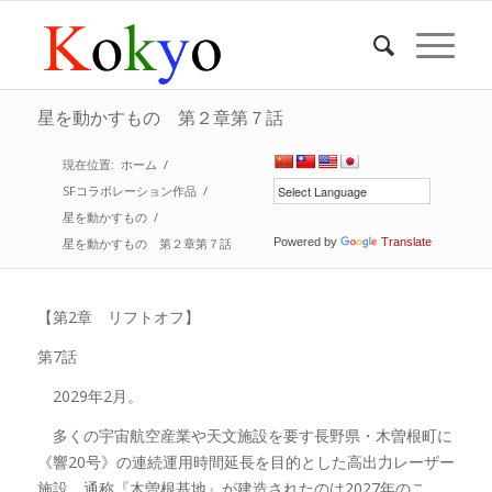
星を動かすもの 第２章第７話
現在位置:
ホーム
/
SFコラボレーション作品
/
星を動かすもの
/
星を動かすもの 第２章第７話
Powered by
Translate
【第2章 リフトオフ】
第7話
2029年2月。
多くの宇宙航空産業や天文施設を要す長野県・木曽根町に
《響20号》の連続運用時間延長を目的とした高出力レーザー
施設、通称『木曽根基地』が建造されたのは2027年のこ