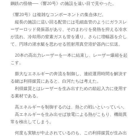
鋼鉄の怪物──《響20号》の施設を遠い目で見やった。
《響20号》は複雑なコンポーネントの集合体だ。
縦長の施設に這い回る配管には毛細血管のようにガラスレ
ーザーロッド発振器があり、そのまわりを発熱を抑える冷水
が流れ、冷却用の窒素ガスも管を通り、さらに増幅器を介し
て、円球の潜水艇を思わせる照射用真空溶炉器内に伝送。
20本の高出力レーザーを一本に結束し、レーザー爆縮を起
こす。
膨大なエネルギーの奔流を制御し、連続運用時間を解決す
る鍵は利得媒質にあると、白河たちは考えた。
利得媒質とはレーザーを生み出すための励起入力に使用す
る素材である。
高エネルギーを制御するのは、熱との戦いといっていい。
高エネルギーを生み出せば放電による熱がこもり、機能異
常を検出してしまう。
何度も実験が中止されているのも、この利得媒質が生み出