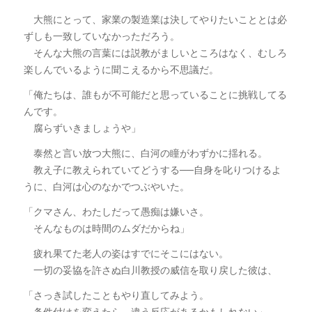
大熊にとって、家業の製造業は決してやりたいこととは必
ずしも一致していなかっただろう。
そんな大熊の言葉には説教がましいところはなく、むしろ
楽しんでいるように聞こえるから不思議だ。
「俺たちは、誰もが不可能だと思っていることに挑戦してる
んです。
腐らずいきましょうや」
泰然と言い放つ大熊に、白河の瞳がわずかに揺れる。
教え子に教えられていてどうする──自身を叱りつけるよ
うに、白河は心のなかでつぶやいた。
「クマさん、わたしだって愚痴は嫌いさ。
そんなものは時間のムダだからね」
疲れ果てた老人の姿はすでにそこにはない。
一切の妥協を許さぬ白川教授の威信を取り戻した彼は、
「さっき試したこともやり直してみよう。
条件付けを変えたら、違う反応があるかもしれない」