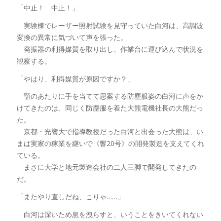
「中止！ 中止！」
実験棟でレーザー照射試験を見守っていた白河は、高調波
変換の異常に気づいて声を張った。
発振器の利得媒質を取り出し、作業台に運び込んで状況を
観察する。
「やはり、利得媒質が原因ですか？」
顎のあたりに手を当てて思案する防塵服姿の白河に声をか
けてきたのは、同じく防塵服を着た大熊電機社長の大熊だっ
た。
京都・光響大で指導教授だった白河と出会った大熊は、い
まは実家の稼業を継いで《響20号》の開発製造を支えてくれ
ている。
まさに大学と地元製造会社の二人三脚で開発してきたの
だ。
「またやり直しだね、こりゃ……」
白河は深いため息を洩らすと、いうことをきいてくれない