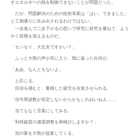
すエネルギーの熱を制御できないことが問題だった。
だが、問題解決のための技術革新は「はい、できました」
と工期通りに生み出されるわけではない。
一歩進んで二歩下がるの思いで研究に研究を重ねて、よう
やく収穫を迎えるものだ。
「センセイ、大丈夫ですかい？」
ふっと大熊の声が耳に入り、我に返った白河が、
「ああ、なんともないよ」
と応じる。
目頭を揉むと、蓄積した疲労を自覚させられる。
「信号周波数が安定しないからかもしれねいねえ……」
当てもなく言葉にしてみる。
「利得媒質の濃度調整を再検討しますか？」
別の案を大熊が提案してくる。