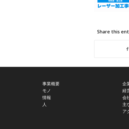
Share this en
事業概要
企
モノ
経
情報
会
人
主
ア