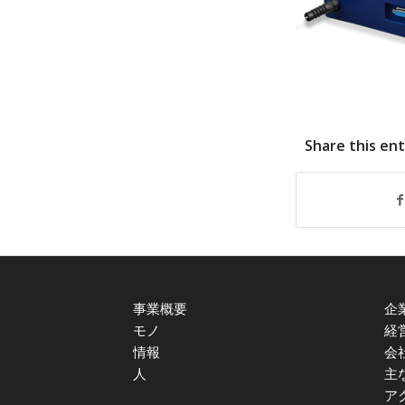
Share this en
事業概要
企
モノ
経
情報
会
人
主
ア