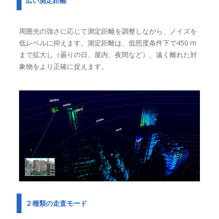
広い測定距離
周囲光の強さに応じて測定距離を調整しながら、ノイズを
低レベルに抑えます。測定距離は、低照度条件下で450 m
まで拡大し（曇りの日、屋内、夜間など）、遠く離れた対
象物をより正確に捉えます。
２種類の走査モード