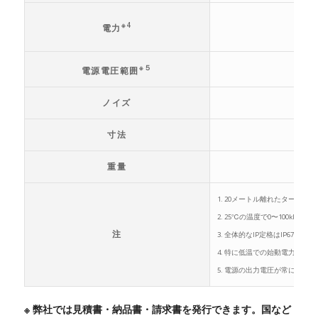
※4
電力
※５
電源電圧範囲
ノイズ
寸法
重量
1. 20メートル離れたターゲ
2. 25℃の温度で0〜100k
注
3. 全体的なIP定格はIP67です（L
4. 特に低温での始動電力は
5. 電源の出力電圧が常にこの
※ 弊社では見積書・納品書・請求書を発行できます。国など