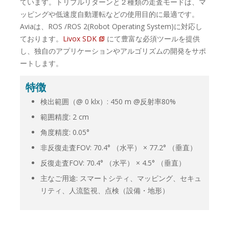
ています。トリプルリターンと２種類の走査モードは、マ
ッピングや低速度自動運転などの使用目的に最適です。
Aviaは、ROS /ROS 2(Robot Operating System)に対応し
ております。
Livox SDK
にて豊富な必須ツールを提供
し、独自のアプリケーションやアルゴリズムの開発をサポ
ートします。
特徴
検出範囲（@ 0 klx）: 450 m @反射率80%
範囲精度: 2 cm
角度精度: 0.05°
非反復走査FOV: 70.4° （水平） × 77.2° （垂直）
反復走査FOV: 70.4° （水平） × 4.5° （垂直）
主なご用途: スマートシティ、マッピング、セキュ
リティ、人流監視、点検（設備・地形）