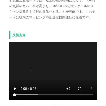
非反復走査モードでは、走査の積分時間によって、FOV内
の点群のカバー率が高まり、70°のFOVで大スケールのス
キャン対象物を点群の具体化することが可能です。このモ
ードは従来のマッピングや低速度自動運転に最適です。
反復走査