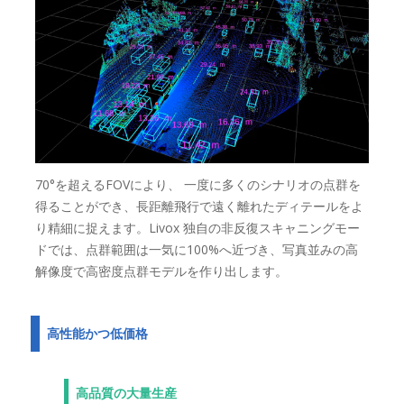
70°を超えるFOVにより、 一度に多くのシナリオの点群を
得ることができ、長距離飛行で遠く離れたディテールをよ
り精細に捉えます。Livox 独自の非反復スキャニングモー
ドでは、点群範囲は一気に100%へ近づき、写真並みの高
解像度で高密度点群モデルを作り出します。
高性能かつ低価格
高品質の大量生産