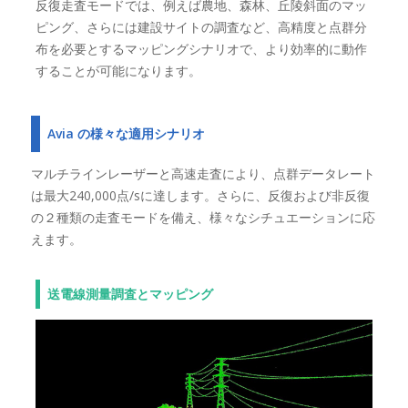
反復走査モードでは、例えば農地、森林、丘陵斜面のマッ
ピング、さらには建設サイトの調査など、高精度と点群分
布を必要とするマッピングシナリオで、より効率的に動作
することが可能になります。
Avia の様々な適用シナリオ
マルチラインレーザーと高速走査により、点群データレート
は最大240,000点/sに達します。さらに、反復および非反復
の２種類の走査モードを備え、様々なシチュエーションに応
えます。
送電線測量調査とマッピング